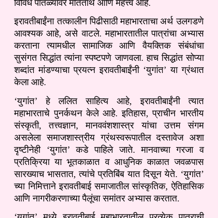
विविध पातळ्यांवर मतितार्थ आणि महत्त्व आहे.
इरावतीबाईंना तत्कालीन पिढीसाठी महाभारताचा अर्थ उलगडणे
आवश्यक आहे, असे वाटले. महाभारतातील पात्रांचा अभ्यास
करताना त्यामधील सामाजिक आणि वैयक्तिक संबंधांचा
सुसंगत सिद्धांत त्यांना स्पष्टपणे जाणवला. हाच सिद्धांत सोप्या
शब्दांत मांडण्याचा प्रयत्न इरावतीबाईंनी ‘युगांत’ या ग्रंथात
केला आहे.
‘युगांत’ हे ललित साहित्य आहे, इरावतीबाईंनी त्यात
महाभारताचे पुनर्कथन केले आहे. इतिहास, प्राचीन भारतीय
संस्कृती, तत्त्वज्ञान, मानववंशशास्त्र यांचा उत्तम संगम
असलेला समाजशास्त्रीय ग्रंथस्वरूपातील दस्तावेज अशा
दृष्टीनेही ‘युगांत’ कडे पाहिले जाते. मानवाच्या गरजा व
प्रतिक्रिया या भूतकाळात व आधुनिक काळात जवळपास
सारख्याच भासतात, त्यांचे प्रतिबिंब यात दिसून येते. ‘युगांत’
च्या निमित्ताने इरावतीबाई समाजातील सांस्कृतिक, ऐतिहासिक
आणि नागरीकरणाच्या पैलूंचा समांतर अभ्यास करतात.
‘युगांत’ मध्ये इरावतीबाई महाभारतातील प्रत्येक पात्राची