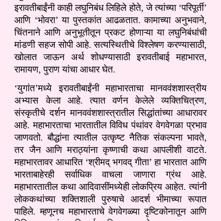
इरावतीबाईंनी काही लघुनिबंध लिहिले होते, जे त्यांच्या ‘परिपूर्ती’
आणि ‘भोवरा’ या पुस्तकांत आढळतात. कामाच्या अनुभवाने,
चिंतनाने आणि अनुभूतीतून प्रकट होणाऱ्या या लघुनिबंधांची
मांडणी सहज सोपी आहे. सत्यस्थितीचे विश्लेषण करण्यासाठी,
खोलात जाऊन अर्थ शोधण्यासाठी इरावतीबाई महाभारत,
रामायण, पुराण यांचा आधार घेत.
‘युगांत’मध्ये इरावतीबाईंनी महाभारताचा मानववंशशास्त्रीय
अभ्यास केला आहे. त्यात वर्णन केलेले व्यक्तिचित्रण,
संस्कृतीचे दर्शन मानववंशशास्त्रातील सिद्धांतांच्या आधारावर
आहे. महाभारताचा भारतातील विविध पंथांवर वेगवेगळा प्रभाव
जाणवतो. बौद्धांना त्यातील उत्कृष्ट नैतिक संकल्पना भावते,
तर जैन आणि मराठ्यांना कृष्णाची कथा आपलीशी वाटते.
महाभारतावर आधारित ‘श्रीमद् भगवद् गीता’ हा भारतात आणि
भारताबाहेरही सर्वाधिक वाचला जाणारा ग्रंथ आहे.
महाभारतातील कथा आदिवासींमध्येही लोकप्रिय आहेत. त्यांनी
लोककथांच्या शक्तिशाली पुरुषाचे आदर्श भीमाच्या रूपात
पाहिले. म्हणूनच महाभारताचे वेगवेगळ्या दृष्टिकोनातून आणि