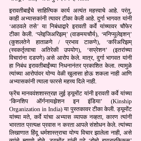
इरावतीबाईंचे साहित्यिक कार्य अत्यंत महत्त्वाचे आहे. परंतु,
काही अभ्यासकांनी त्यावर टीका केली आहे. दुर्गा भागवत यांनी
‘आठवले तसे’ या निबंधाद्वारे इरावती कर्वे यांच्यावर चौफेर
टीका केली. ‘प्लेइजिअरिझम्’ (वाङमयचौर्य), ‘मनिप्युलेइशन्’
(कुशलतेने हाताळणे / प्रभाव टाकणे), ‘करिअरिझम्
(स्वकर्तृत्वाचा अतिरेकी उपयोग), ‘सप्रेशन’ (इतरांच्या
विचारांना दडपणे) असे आरोप केले. मात्र, दुर्गा भागवत यांनी
हा निबंध इरावतीबाईंच्या निधनानंतर प्रकाशित केला. त्यामुळे
त्यांच्या आरोपांवर योग्य वेळी खुलासा होऊ शकला नाही आणि
अभ्यासकांनी त्याला फारसे महत्त्व दिले नाही.
फ्रेंच मानववंशशास्त्रज्ञ लुई ड्यूमोंट यांनी इरावती कर्वे यांच्या
‘किनशिप ऑर्गनायझेशन इन इंडिया’ (Kinship
Organization in India) या पुस्तकावर टीका केली. ड्यूमोंट
यांच्या मते, कर्वे यांचा अभ्यास व्यापक नव्हता, कारण त्यांनी
भारतात प्रत्यक्ष प्रवास न करता आपले संशोधन केले. त्यांच्या
लिखाणात हिंदू धर्मशास्त्राचा योग्य विचार झालेला नाही, असे
त्यांचे म्हणणे होते. ड्यूमोंट यांनी पुढे ‘होमो हायरारकिकस्’