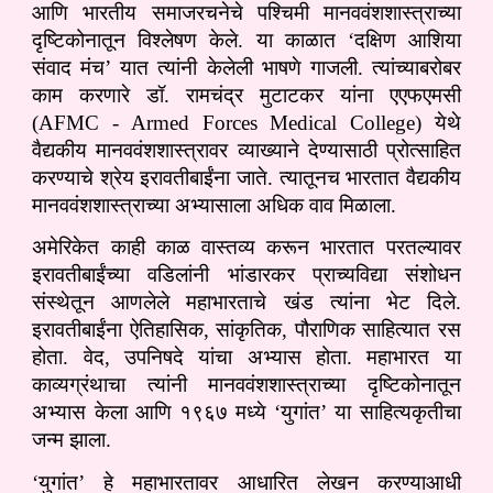
आणि भारतीय समाजरचनेचे पश्चिमी मानववंशशास्त्राच्या
दृष्टिकोनातून विश्लेषण केले. या काळात ‘दक्षिण आशिया
संवाद मंच’ यात त्यांनी केलेली भाषणे गाजली. त्यांच्याबरोबर
काम करणारे डॉ. रामचंद्र मुटाटकर यांना एएफएमसी
(AFMC - Armed Forces Medical College) येथे
वैद्यकीय मानववंशशास्त्रावर व्याख्याने देण्यासाठी प्रोत्साहित
करण्याचे श्रेय इरावतीबाईंना जाते. त्यातूनच भारतात वैद्यकीय
मानववंशशास्त्राच्या अभ्यासाला अधिक वाव मिळाला.
अमेरिकेत काही काळ वास्तव्य करून भारतात परतल्यावर
इरावतीबाईंच्या वडिलांनी भांडारकर प्राच्यविद्या संशोधन
संस्थेतून आणलेले महाभारताचे खंड त्यांना भेट दिले.
इरावतीबाईंना ऐतिहासिक, सांकृतिक, पौराणिक साहित्यात रस
होता. वेद, उपनिषदे यांचा अभ्यास होता. महाभारत या
काव्यग्रंथाचा त्यांनी मानववंशशास्त्राच्या दृष्टिकोनातून
अभ्यास केला आणि १९६७ मध्ये ‘युगांत’ या साहित्यकृतीचा
जन्म झाला.
‘युगांत’ हे महाभारतावर आधारित लेखन करण्याआधी