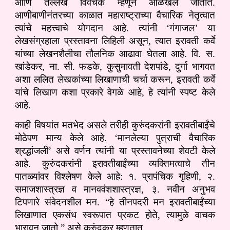
आणि तल्लख विवेचक म्हणून ओळखले जातात.
आणीबाणीनंतरच्या काळात महाराष्ट्राच्या वैचारिक नेतृत्वात
त्यांचे महत्त्वाचे योगदान आहे. त्यांनी ‘गंगाजल’ या
लेखसंग्रहाला प्रस्तावना लिहिली असून, त्यात इरावती कर्वे
यांच्या लेखनशैलीचा तौलनिक आढावा घेतला आहे. वि. स.
खांडेकर, ना. सी. फडके, कुसुमावती देशपांडे, दुर्गा भागवत
अशा ललित लेखकांच्या लिखाणाची चर्चा करून, इरावती कर्वे
यांचे लिखाण कशा प्रकारे वेगळे आहे, हे त्यांनी स्पष्ट केले
आहे.
काही विषयांत मतभेद असले तरीही कुरुंदकरांनी इरावतीबाईंचे
मोठेपण मान्य केले आहे. ‘मानलेल्या पुत्राची वैचारिक
श्रद्धांजली’ असे वर्णन त्यांनी या प्रस्तावनेच्या शेवटी केले
आहे. कुरुंदकरांनी इरावतीबाईंच्या व्यक्तिमत्वाचे तीन
पातळ्यांवर विश्लेषण केले आहे: १. प्रापंचिक गृहिणी, २.
समाजशास्त्रज्ञ व मानववंशशास्त्रज्ञ, ३. नवीन अनुभव
टिपणारे संवेदनशील मन. “हे तीनपदरी मन इरावतीबाईंच्या
लिखाणात एकसंध स्वरूपात प्रकट होते, त्यामुळे वाचक
भारावून जातो,” असे कुरुंदकर म्हणतात.