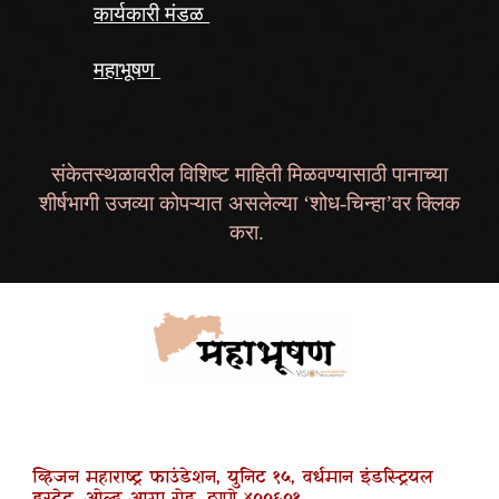
कार्यकारी मंडळ
महाभूषण
संकेतस्थळावरील विशिष्ट माहिती मिळवण्यासाठी पानाच्या
शीर्षभागी उजव्या कोपऱ्यात असलेल्या ‘शोध-चिन्हा’वर क्लिक
करा.
व्हिजन महाराष्ट्र फाउंडेशन, युनिट १५, वर्धमान इंडस्ट्रियल