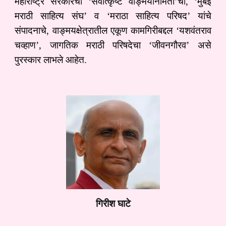
महाराष्‍ट्र सरकारचा ‘सर्वोत्‍कृष्‍ट वाङ्मयनिर्मिती’चा, ‘मुंबई
मराठी साहित्‍य संघ’ व ‘मराठा साहित्‍य परिषद’ यांचे
संपादनाचे, वाङ्मयक्षेत्रातील एकूण कामगिरीबद्दल ‘यशवंतराव
चव्‍हाण’, जागतिक मराठी परिषदेचा ‘जीवनगौरव’ असे
पुरस्‍कार लाभले आहेत.
गिरीश घाटे