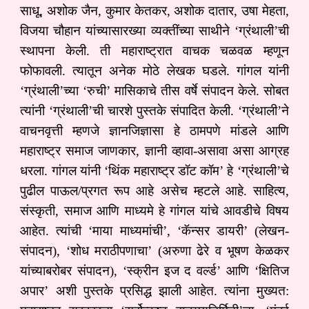
साधू, अशोक जैन, कुमार केतकर, अशोक दातार, उषा मेहता,
विजया चौहान यांच्‍यासारख्‍या व्‍यक्‍तींच्‍या साथीने ‘ग्रंथाली’ची
स्‍थापना केली. ती महाराष्‍ट्रात वाचक चळवळ म्‍हणून
फोफावली. त्‍यातून अनेक मोठे लेखक घडले. गांगल यांनी
‘ग्रंथाली’च्‍या ‘रुची’ मासिकाचे तीस वर्षे संपादन केले. सोबत
त्‍यांनी ‘ग्रंथाली’ची चारशे पुस्‍तके संपादित केली. ‘ग्रंथाली’ने
वाचनवृत्ती म्हणजे ज्ञानजिज्ञासा हे ठामपणे मांडले आणि
महाराष्ट्र समाज जाणकार, ज्ञानी व्हावा-असावा असा आग्रह
धरला. गांगल यांनी ‘थिंक महाराष्‍ट्र डॉट कॉम’ हे ‘ग्रंथाली’चे
पुढील पाऊल/प्रगत रूप आहे असेच म्हटले आहे. साहित्‍य,
संस्‍कृती, समाज आणि माध्‍यमे हे गांगल यांचे आवडीचे विषय
आहेत. त्यांची ‘माया माध्यमांची’, ‘कॅन्सर डायरी’ (लेखन-
संपादन), ‘शोध मराठीपणाचा’ (अरुणा ढेरे व भूषण केळकर
यांच्याबरोबर संपादन), ‘स्‍क्रीन इज द वर्ल्‍ड’ आणि ‘क्षितिज
अपार’ अशी पुस्तके प्रसिद्ध झाली आहेत. त्‍यांना मुख्यत: