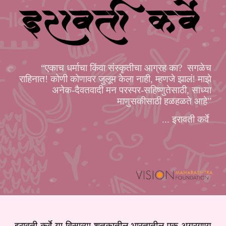
“एकाच धर्माचा किंवा संस्कृतीचा आग्रह का? सगळेच
राहिनात! कोणी कोणावर जुलूम केला नाही, म्हणजे झालं! माझे
अनेक-दैवतवादी मन परस्पर-सहिष्णुतेसाठी, साध्या
माणुसकीसाठी हळहळते आहे”
... इरावती कर्वे
इरावती कर्वे या विसाव्या शतकातील भारतातील एक अग्रगण्य