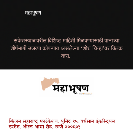
महाभूषण
संकेतस्थळावरील विशिष्ट माहिती मिळवण्यासाठी पानाच्या
शीर्षभागी उजव्या कोपऱ्यात असलेल्या ‘शोध-चिन्हा’वर क्लिक
करा.
व्हिजन महाराष्ट्र फाउंडेशन, युनिट १५, वर्धमान इंडस्ट्रियल
इस्टेट, ओल्ड आग्रा रोड, ठाणे ४००६०१