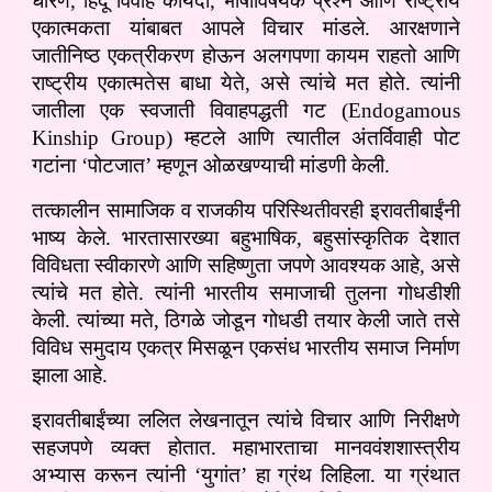
धोरण, हिंदू विवाह कायदा, भाषाविषयक प्रश्न आणि राष्ट्रीय
एकात्मकता यांबाबत आपले विचार मांडले. आरक्षणाने
जातीनिष्ठ एकत्रीकरण होऊन अलगपणा कायम राहतो आणि
राष्ट्रीय एकात्मतेस बाधा येते, असे त्यांचे मत होते. त्यांनी
जातीला एक स्वजाती विवाहपद्धती गट (Endogamous
Kinship Group) म्हटले आणि त्यातील अंतर्विवाही पोट
गटांना ‘पोटजात’ म्हणून ओळखण्याची मांडणी केली.
तत्कालीन सामाजिक व राजकीय परिस्थितीवरही इरावतीबाईंनी
भाष्य केले. भारतासारख्या बहुभाषिक, बहुसांस्कृतिक देशात
विविधता स्वीकारणे आणि सहिष्णुता जपणे आवश्यक आहे, असे
त्यांचे मत होते. त्यांनी भारतीय समाजाची तुलना गोधडीशी
केली. त्यांच्या मते, ठिगळे जोडून गोधडी तयार केली जाते तसे
विविध समुदाय एकत्र मिसळून एकसंध भारतीय समाज निर्माण
झाला आहे.
इरावतीबाईंच्या ललित लेखनातून त्यांचे विचार आणि निरीक्षणे
सहजपणे व्यक्त होतात. महाभारताचा मानववंशशास्त्रीय
अभ्यास करून त्यांनी ‘युगांत’ हा ग्रंथ लिहिला. या ग्रंथात