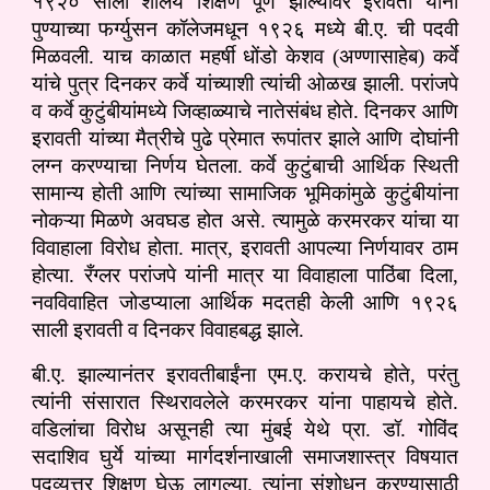
१९२० साली शालेय शिक्षण पूर्ण झाल्यावर इरावती यांनी
पुण्याच्या फर्ग्युसन कॉलेजमधून १९२६ मध्ये बी.ए. ची पदवी
मिळवली. याच काळात महर्षी धोंडो केशव (अण्णासाहेब) कर्वे
यांचे पुत्र दिनकर कर्वे यांच्याशी त्यांची ओळख झाली. परांजपे
व कर्वे कुटुंबीयांमध्ये जिव्हाळ्याचे नातेसंबंध होते. दिनकर आणि
इरावती यांच्या मैत्रीचे पुढे प्रेमात रूपांतर झाले आणि दोघांनी
लग्न करण्याचा निर्णय घेतला. कर्वे कुटुंबाची आर्थिक स्थिती
सामान्य होती आणि त्यांच्या सामाजिक भूमिकांमुळे कुटुंबीयांना
नोकऱ्या मिळणे अवघड होत असे. त्यामुळे करमरकर यांचा या
विवाहाला विरोध होता. मात्र, इरावती आपल्या निर्णयावर ठाम
होत्या. रँग्लर परांजपे यांनी मात्र या विवाहाला पाठिंबा दिला,
नवविवाहित जोडप्याला आर्थिक मदतही केली आणि १९२६
साली इरावती व दिनकर विवाहबद्ध झाले.
बी.ए. झाल्यानंतर इरावतीबाईंना एम.ए. करायचे होते, परंतु
त्यांनी संसारात स्थिरावलेले करमरकर यांना पाहायचे होते.
वडिलांचा विरोध असूनही त्या मुंबई येथे प्रा. डॉ. गोविंद
सदाशिव घुर्ये यांच्या मार्गदर्शनाखाली समाजशास्त्र विषयात
पदव्युत्तर शिक्षण घेऊ लागल्या. त्यांना संशोधन करण्यासाठी