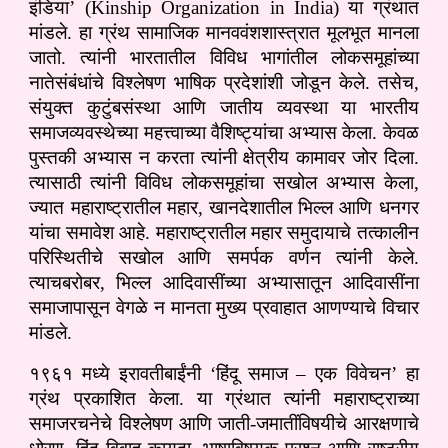
इंडिया’ (Kinship Organization in India) या ग्रंथात
मांडले. हा ग्रंथ सामाजिक मानववंशशास्त्रात मूलभूत मानला
जातो. त्यांनी भारतातील विविध भागांतील लोकसमूहांच्या
नातेसंबंधांचे विश्लेषण भाषिक प्रदेशांशी जोडून केले. तसेच,
संयुक्त कुटुंबसंस्था आणि जातीय व्यवस्था या भारतीय
समाजव्यवस्थेच्या महत्त्वाच्या वैशिष्ट्यांचा अभ्यास केला. केवळ
पुस्तकी अभ्यास न करता त्यांनी क्षेत्रीय कामावर जोर दिला.
त्यासाठी त्यांनी विविध लोकसमूहांचा सखोल अभ्यास केला,
ज्यात महाराष्ट्रातील महार, खानदेशातील भिल्ल आणि धनगर
यांचा समावेश आहे. महाराष्ट्रातील महार समुदायाचे तत्कालीन
परिस्थितीचे सखोल आणि समर्पक वर्णन त्यांनी केले.
त्याचबरोबर, भिल्ल आदिवासींच्या अभ्यासातून आदिवासींना
समाजापासून वेगळे न मानता मुख्य प्रवाहात आणण्याचे विचार
मांडले.
१९६१ मध्ये इरावतीबाईंनी ‘हिंदू समाज – एक विवेचन’ हा
ग्रंथ प्रकाशित केला. या ग्रंथात त्यांनी महाराष्ट्राच्या
समाजरचनेचे विश्लेषण आणि जाती-जमातींविषयीचे आरक्षणाचे