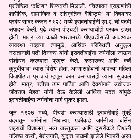
प्रतिष्ठित ‘दक्षिणा’ शिष्यवृत्ती मिळाली. ‘चित्पावन ब्राह्मणांची
शारीरिक, सामाजिक व सांस्कृतिक वैशिष्ट्ये’ या विषयावर
प्रबंध सादर करून १९२८ मध्ये इरावतीबाईंनी एम.ए. ची पदवी
संपादन केली. पुढे त्यांना पीएचडी करण्याचीही प्रबळ इच्छा
होती. मात्र त्या काळी भारतामध्ये पीएचडीसाठी आवश्यक
व्यवस्था नव्हत्या. त्यामुळे, आर्थिक परिस्थिती अनुकूल
नसतानाही पती दिनकर यांनी इरावतीबाईंना जर्मनीला जाऊन
संशोधन करण्यास प्रवृत्त केले. करमरकर आणि कर्वे
कुटुंबीयांचा त्यास विरोध होता. अण्णासाहेबांनी आपल्या महिला
विद्यापीठात प्राचार्य म्हणून काम करण्यासही त्यांना सुचवले
होते. मात्र, पतीचा ठाम पाठिंबा आणि दैवयोगाने उद्योजक
जीवराज मेहता यांनी देऊ केलेली आर्थिक मदत यांमुळे
इरावतीबाईंचा जर्मनीचा मार्ग सुकर झाला.
जून १९२७ मध्ये, पीचडी करण्यासाठी इरावतीबाई मुंबई
बंदरातून जर्मनीला निघाल्या. एकीकडे जर्मनीच्या बर्लिन
शहराची विशालता, भव्य वास्तुकला आणि दुसरीकडे तिथली
गलिच्छ वस्ती, बेरोजगारी, युद्धात जखमी झालेले भिकारी असा