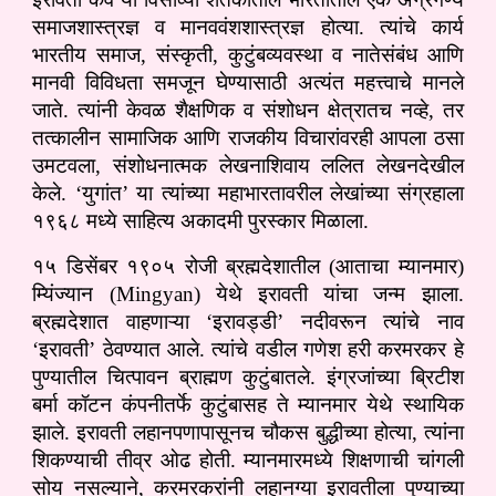
समाजशास्त्रज्ञ व मानववंशशास्त्रज्ञ होत्या. त्यांचे कार्य
भारतीय समाज, संस्कृती, कुटुंबव्यवस्था व नातेसंबंध आणि
मानवी विविधता समजून घेण्यासाठी अत्यंत महत्त्वाचे मानले
जाते. त्यांनी केवळ शैक्षणिक व संशोधन क्षेत्रातच नव्हे, तर
तत्कालीन सामाजिक आणि राजकीय विचारांवरही आपला ठसा
उमटवला, संशोधनात्मक लेखनाशिवाय ललित लेखनदेखील
केले. ‘युगांत’ या त्यांच्या महाभारतावरील लेखांच्या संग्रहाला
१९६८ मध्ये साहित्य अकादमी पुरस्कार मिळाला.
१५ डिसेंबर १९०५ रोजी ब्रह्मदेशातील (आताचा म्यानमार)
म्यिंज्यान (Mingyan) येथे इरावती यांचा जन्म झाला.
ब्रह्मदेशात वाहणाऱ्या ‘इरावड्डी’ नदीवरून त्यांचे नाव
‘इरावती’ ठेवण्यात आले. त्यांचे वडील गणेश हरी करमरकर हे
पुण्यातील चित्पावन ब्राह्मण कुटुंबातले. इंग्रजांच्या ब्रिटीश
बर्मा कॉटन कंपनीतर्फे कुटुंबासह ते म्यानमार येथे स्थायिक
झाले. इरावती लहानपणापासूनच चौकस बुद्धीच्या होत्या, त्यांना
शिकण्याची तीव्र ओढ होती. म्यानमारमध्ये शिक्षणाची चांगली
सोय नसल्याने, करमरकरांनी लहानग्या इरावतीला पुण्याच्या