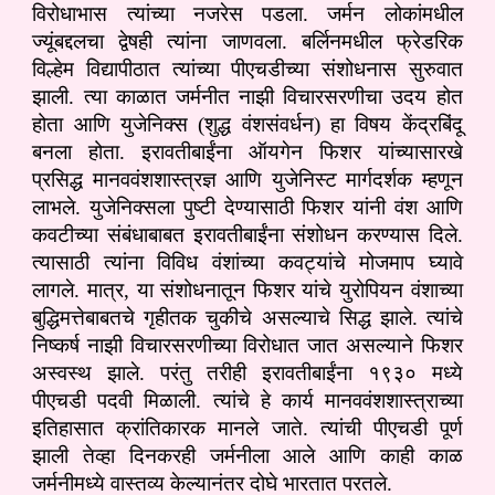
विरोधाभास त्यांच्या नजरेस पडला. जर्मन लोकांमधील
ज्यूंबद्दलचा द्वेषही त्यांना जाणवला. बर्लिनमधील फ्रेडरिक
विल्हेम विद्यापीठात त्यांच्या पीएचडीच्या संशोधनास सुरुवात
झाली. त्या काळात जर्मनीत नाझी विचारसरणीचा उदय होत
होता आणि युजेनिक्स (शुद्ध वंशसंवर्धन) हा विषय केंद्रबिंदू
बनला होता. इरावतीबाईंना ऑयगेन फिशर यांच्यासारखे
प्रसिद्ध मानववंशशास्त्रज्ञ आणि युजेनिस्ट मार्गदर्शक म्हणून
लाभले. युजेनिक्सला पुष्टी देण्यासाठी फिशर यांनी वंश आणि
कवटीच्या संबंधाबाबत इरावतीबाईंना संशोधन करण्यास दिले.
त्यासाठी त्यांना विविध वंशांच्या कवट्यांचे मोजमाप घ्यावे
लागले. मात्र, या संशोधनातून फिशर यांचे युरोपियन वंशाच्या
बुद्धिमत्तेबाबतचे गृहीतक चुकीचे असल्याचे सिद्ध झाले. त्यांचे
निष्कर्ष नाझी विचारसरणीच्या विरोधात जात असल्याने फिशर
अस्वस्थ झाले. परंतु तरीही इरावतीबाईंना १९३० मध्ये
पीएचडी पदवी मिळाली. त्यांचे हे कार्य मानववंशशास्त्राच्या
इतिहासात क्रांतिकारक मानले जाते. त्यांची पीएचडी पूर्ण
झाली तेव्हा दिनकरही जर्मनीला आले आणि काही काळ
जर्मनीमध्ये वास्तव्य केल्यानंतर दोघे भारतात परतले.